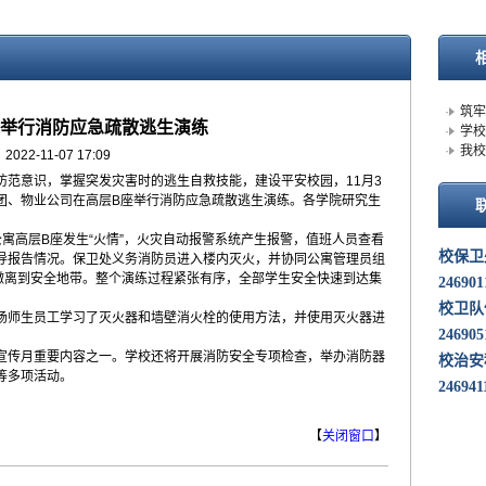
·
筑牢
举行消防应急疏散逃生演练
·
学校
·
我校
2022-11-07 17:09
范意识，掌握突发灾害时的逃生自救技能，建设平安校园，11月3
团、物业公司在高层B座举行消防应急疏散逃生演练。各学院研究生
公寓高层B座发生“火情”，火灾自动报警系统产生报警，值班人员查看
校保卫
导报告情况。保卫处义务消防员进入楼内灭火，并协同公寓管理员组
序撤离到安全地带。整个演练过程紧张有序，全部学生安全快速到达集
24690
校卫队
师生员工学习了灭火器和墙壁消火栓的使用方法，并使用灭火器进
246905
传月重要内容之一。学校还将开展消防安全专项检查，举办消防器
校治安
等多项活动。
246941
【
关闭窗口
】