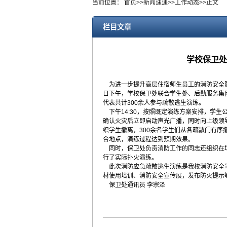
当前位置：
首页
>>
新闻速递
>>
工作动态
>>
正文
栏目文章
学校保卫处
为进一步提升高层住宿师生员工的消防安全防
日下午，学校保卫处联合学生处、后勤服务集
代表共计300余人参与疏散逃生演练。
下午14:30，按照既定演练方案安排，学生
确认火灾后立即启动声光广播，同时向上级领
织学生撤离，300余名学生们从各疏散门有
合地点，演练过程达到预期效果。
同时，保卫处负责消防工作的同志还组织在场
行了实际扑火演练。
此次消防应急疏散逃生演练是我校消防安全宣
材使用培训、消防安全宣传展，发布防火提示
保卫处通讯员 李宗泽